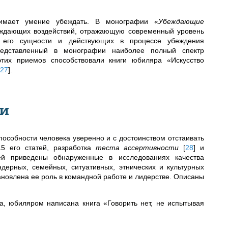
нимает умение убеждать. В монографии «
Убеждающие
ждающих воздействий, отражающую современный уровень
 его сущности и действующих в процессе убеждения
редставленный в монографии наиболее полный спектр
их приемов способствовали книги юбиляра «Искусство
27
]
.
ти
пособности человека уверенно и с достоинством отстаивать
5 его статей, разработка
теста ассертивности
[
28
]
и
ней
приведены обнаруженные в исследованиях качества
ндерных, семейных, ситуативных, этнических и культурных
ановлена ее роль в командной работе и лидерстве. Описаны
а, юбиляром написана книга «
Говорить нет, не испытывая