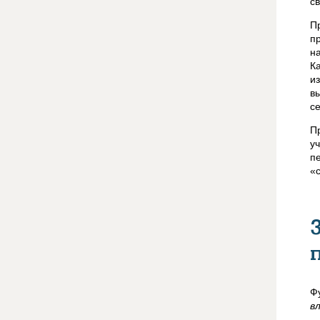
с
П
п
н
К
и
в
с
П
у
п
«
Ф
в