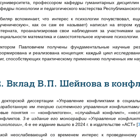
осуниверситета, профессором кафедры гуманитарных дисциплин
афедры психологии и педагогического мастерства Республиканского
биляр вспоминает, что интерес к психологии почувствовал, е
«ученическую», как он сам ее называет) написал на втором к
нтерната, проанализировав свои наблюдения за участниками ш
пециальности математика и самостоятельное изучение психологии.
иктором Павловичем получены фундаментальные научные резу
формирована и реализована концепция: каждый цикл исследовани
ниг, способствующих практическому применению полученных им нау
2. Вклад В.П. Шейнова в конф
 докторской диссертации «Управление конфликтами в социаль
азработанную им
теорию системного управления конфликтам
овые понятия
—
«конфликтоген», «случайный конфликт», «нес
онфликтов.
3-е издание его монографии «Управление конфлик
сихологии»
, 4-е ее издание вышло в 2024 г. в издательстве «АСТ»
[
акой неослабевающий со временем интерес к проведенному 