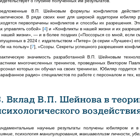
видетельствует о глубине полученных им результатов.
редложенные В.П. Шейновым формулы конфликтов действит
рактическое. В ряде своих книг для широкой аудитории юбиляр р
аходятся первопричины конфликтов и способы их разрешения. Это
ак управлять собой»
[
4
]
и «Конфликты в нашей жизни и их разреш
з нашей жизни»,
—
и в более поздних («Поссорься со мной, если
ыпущенных в 2024 г. издательством «Питер» (в серии «Лучшее») его
ебе на пользу»
[
7
]
, «Ссоры. Секреты успешного разрешения конфл
рактическую значимость разработанной В.П. Шейновым технол
частники многочисленных тренингов, проведенных Виктором Павл
ерсонал которых он обучал на своих тренингах. Юбиляр гордится т
сарафанное радио» специалистов по работе с персоналом и тех, к
3. Вклад В.П. Шейнова в теор
психологического воздействи
ундаментальные научные результаты получены юбиляром и в 
лияние
, психология
манипулирования
,
макиавеллизм
личности,
убе