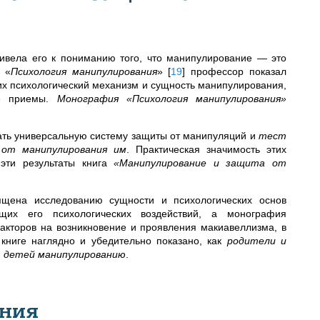
ивела его к пониманию того, что манипулирование — это
 «
Психология манипулирования
»
[
19
]
профессор показал
их психологический механизм и сущность манипулирования,
ые приемы.
Монография «Психология манипулирования»
дать универсальную систему защиты от манипуляций и
тест
 от манипулирования им
. Практическая значимость этих
эти результаты книга
«Манипулирование и защита от
щена исследованию
сущности и психологических основ
щих его психологических воздействий, а монография
акторов на возникновение и проявления макиавеллизма, в
 книге наглядно и убедительно показано, как
родители и
 детей манипулированию
.
ения