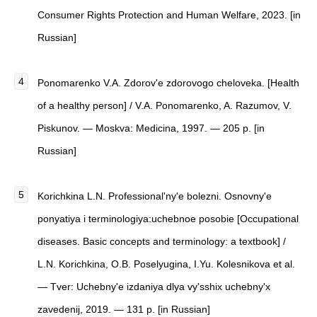
Consumer Rights Protection and Human Welfare, 2023. [in
Russian]
Ponomarenko V.A.
Zdorov'e zdorovogo cheloveka.
[
Health
of a healthy person
]
/ V.A. Ponomarenko, A. Razumov, V.
Piskunov. — Moskva: Medicina, 1997. — 205 p. [in
Russian]
Korichkina L.N.
Professional'ny'e bolezni. Osnovny'e
ponyatiya i terminologiya:uchebnoe posobie
[
Occupational
diseases. Basic concepts and terminology: a textbook
]
/
L.N. Korichkina, O.B. Poselyugina, I.Yu. Kolesnikova et al.
— Tver: Uchebny'e izdaniya dlya vy'sshix uchebny'x
zavedenij, 2019. — 131 p. [in Russian]