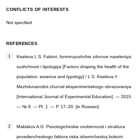
CONFLICTS OF INTERESTS
Not specified
REFERENCES
Kiseleva L.S. Faktori, formiruyushchie zdorove naseleniya:
sushchnost i tipologiya [Factors shaping the health of the
population: essence and typology] / L.S. Kiseleva //
Mezhdunarodnii zhurnal eksperimentalnogo obrazovaniya
[International Journal of Experimental Education]. — 2015.
— № 8. — Pt. 1. — P. 17–20. [in Russian]
Maklakov A.G.
Psixologicheskie osobennosti i struktura
povedencheskogo faktora riska ishemicheskoj bolezni