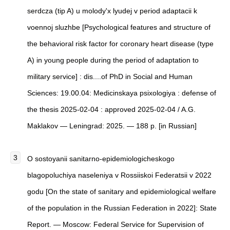
serdcza (tip A) u molody'x lyudej v period adaptacii k
voennoj sluzhbe
[
Psychological features and structure of
the behavioral risk factor for coronary heart disease (type
A) in young people during the period of adaptation to
military service
]
: dis....of PhD in Social and Human
Sciences: 19.00.04: Medicinskaya psixologiya : defense of
the thesis 2025-02-04 : approved 2025-02-04 / A.G.
Maklakov — Leningrad: 2025. — 188 p. [in Russian]
O sostoyanii sanitarno-epidemiologicheskogo
blagopoluchiya naseleniya v Rossiiskoi Federatsii v 2022
godu [On the state of sanitary and epidemiological welfare
of the population in the Russian Federation in 2022]: State
Report. — Moscow: Federal Service for Supervision of