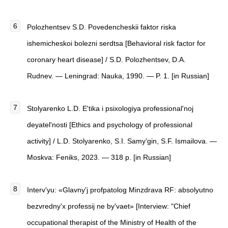
Polozhentsev S.D. Povedencheskii faktor riska
ishemicheskoi bolezni serdtsa [Behavioral risk factor for
coronary heart disease] / S.D. Polozhentsev, D.A.
Rudnev. — Leningrad: Nauka, 1990. — P. 1. [in Russian]
Stolyarenko L.D.
E'tika i psixologiya professional'noj
deyatel'nosti
[
Ethics and psychology of professional
activity
]
/ L.D. Stolyarenko, S.I. Samy'gin, S.F. Ismailova. —
Moskva: Feniks, 2023. — 318 p. [in Russian]
Interv'yu: «Glavny'j profpatolog Minzdrava RF: absolyutno
bezvredny'x professij ne by'vaet»
[
Interview: "Chief
occupational therapist of the Ministry of Health of the