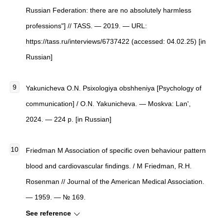
Russian Federation: there are no absolutely harmless
professions"
]
//
TASS
. — 2019. — URL:
https://tass.ru/interviews/6737422 (accessed: 04.02.25) [in
Russian]
Yakunicheva O.N.
Psixologiya obshheniya
[
Psychology of
communication
]
/ O.N. Yakunicheva. — Moskva: Lan',
2024. — 224 p. [in Russian]
Friedman M
Association of specific oven behaviour pattern
blood and cardiovascular findings.
/ M Friedman, R.H.
Rosenman //
Journal of the American Medical Association
.
— 1959. — № 169.
See reference