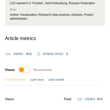
LSU named A.S. Pushkin, Saint-Petersburg, Russian Federation
Role
:
Author, Visualization, Research data analysis, Analysis, Project
administrator
Article metrics
VIEWS
:
672
DOWNLOADS
:
2
Views
Downloads
For all the time
Last year
Last month
Views
Total
:
VIEWS
:
672