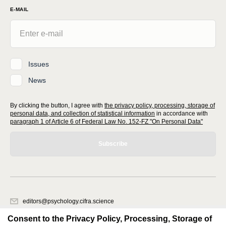
E-MAIL
Issues
News
By clicking the button, I agree with
the privacy policy, processing, storage of
personal data, and collection of statistical information
in accordance with
paragraph 1 of Article 6 of Federal Law No. 152-FZ "On Personal Data"
Subscribe
editors@psychology.cifra.science
620066, Sverdlovsk region, Yekaterinburg, st. Akademicheskaya, 11A,
Consent to the Privacy Policy, Processing, Storage of
office 1.