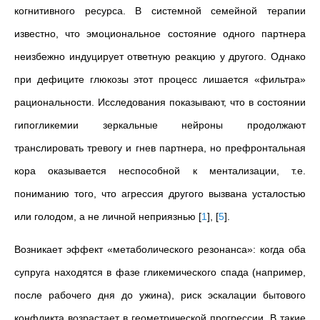
когнитивного ресурса. В системной семейной терапии
известно, что эмоциональное состояние одного партнера
неизбежно индуцирует ответную реакцию у другого. Однако
при дефиците глюкозы этот процесс лишается «фильтра»
рациональности. Исследования показывают, что в состоянии
гипогликемии зеркальные нейроны продолжают
транслировать тревогу и гнев партнера, но префронтальная
кора оказывается неспособной к ментализации, т.е.
пониманию того, что агрессия другого вызвана усталостью
или голодом, а не личной неприязнью
[
1
]
,
[
5
]
.
Возникает эффект «метаболического резонанса»: когда оба
супруга находятся в фазе гликемического спада (например,
после рабочего дня до ужина), риск эскалации бытового
конфликта возрастает в геометрической прогрессии. В такие