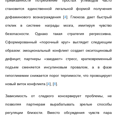
привязанности потребление простых углеводов часто
становится единственной легальной формой получения
дофаминового вознаграждения
[
4
]
. Глюкоза дает быстрый
отклик в системе награды мозга, имитируя чувство
безопасности. Однако такая стратегия регрессивна.
Сформированный «порочный круг» выглядит следующим
образом: эмоциональный конфликт создает окситоциновый
дефицит, партнеры «заедают» стресс, кратковременный
подъем сменяется инсулиновым провалом, а в фазе
гипогликемии снижается порог терпимости, что провоцирует
новый виток конфликта
[
4
]
,
[
8
]
.
Зависимость от сладкого консервирует проблемы, не
позволяя партнерам вырабатывать зрелые способы
регуляции близости. Вместо обсуждения чувств пара