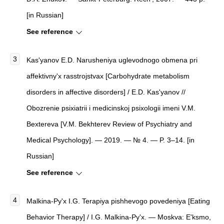
[in Russian]
See reference
Kas'yanov E.D.
Narusheniya uglevodnogo obmena pri
affektivny'x rasstrojstvax
[
Carbohydrate metabolism
disorders in affective disorders
]
/ E.D. Kas'yanov //
Obozrenie psixiatrii i medicinskoj psixologii imeni V.M.
Bextereva
[
V.M. Bekhterev Review of Psychiatry and
Medical Psychology
]
. — 2019. — № 4. — P. 3–14. [in
Russian]
See reference
Malkina-Py'x I.G.
Terapiya pishhevogo povedeniya
[
Eating
Behavior Therapy
]
/ I.G. Malkina-Py'x. — Moskva: E'ksmo,