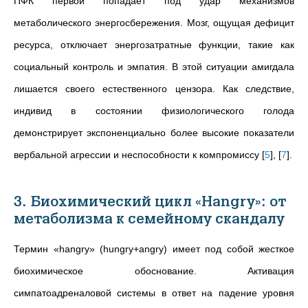
ПФК первой попадает под удар механизмов
метаболического энергосбережения. Мозг, ощущая дефицит
ресурса, отключает энергозатратные функции, такие как
социальный контроль и эмпатия. В этой ситуации амигдала
лишается своего естественного цензора. Как следствие,
индивид в состоянии физиологического голода
демонстрирует экспоненциально более высокие показатели
вербальной агрессии и неспособности к компромиссу
[
5
]
,
[
7
]
.
3. Биохимический цикл «Hangry»: от
метаболизма к семейному скандалу
Термин «hangry» (hungry+angry) имеет под собой жесткое
биохимическое обоснование. Активация
симпатоадреналовой системы в ответ на падение уровня