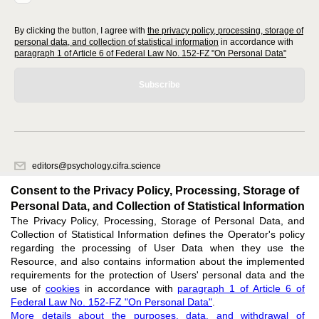
By clicking the button, I agree with
the privacy policy, processing, storage of
personal data, and collection of statistical information
in accordance with
paragraph 1 of Article 6 of Federal Law No. 152-FZ "On Personal Data"
Subscribe
editors@psychology.cifra.science
620066, Sverdlovsk region, Yekaterinburg, st. Akademicheskaya, 11A,
Consent to the Privacy Policy, Processing, Storage of
office 1.
Personal Data, and Collection of Statistical Information
The Privacy Policy, Processing, Storage of Personal Data, and
Feedback
Collection of Statistical Information defines the Operator's policy
regarding the processing of User Data when they use the
Resource, and also contains information about the implemented
requirements for the protection of Users' personal data and the
use of
cookies
in accordance with
paragraph 1 of Article 6 of
Federal Law No. 152-FZ "On Personal Data"
.
Support
:
editors@psychology.cifra.science
More details about the purposes, data, and withdrawal of