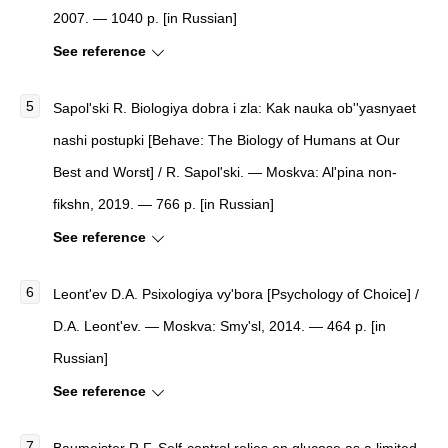
2007. — 1040 p. [in Russian]
See reference
Sapol'ski R.
Biologiya dobra i zla: Kak nauka ob''yasnyaet
nashi postupki
[
Behave: The Biology of Humans at Our
Best and Worst
]
/ R. Sapol'ski. — Moskva: Al'pina non-
fikshn, 2019. — 766 p. [in Russian]
See reference
Leont'ev D.A.
Psixologiya vy'bora
[
Psychology of Choice
]
/
D.A. Leont'ev. — Moskva: Smy'sl, 2014. — 464 p. [in
Russian]
See reference