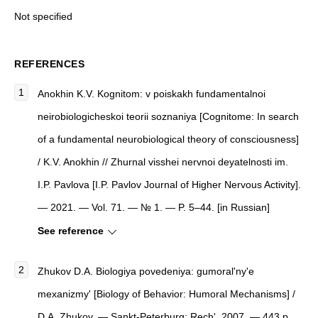
Not specified
REFERENCES
Anokhin K.V. Kognitom: v poiskakh fundamentalnoi
neirobiologicheskoi teorii soznaniya [Cognitome: In search
of a fundamental neurobiological theory of consciousness]
/ K.V. Anokhin // Zhurnal visshei nervnoi deyatelnosti im.
I.P. Pavlova [I.P. Pavlov Journal of Higher Nervous Activity].
— 2021. — Vol. 71. — № 1. — P. 5–44. [in Russian]
See reference
Zhukov D.A.
Biologiya povedeniya: gumoral'ny'e
mexanizmy'
[
Biology of Behavior: Humoral Mechanisms
]
/
D.A. Zhukov. — Sankt-Peterburg: Rech', 2007. — 443 p.