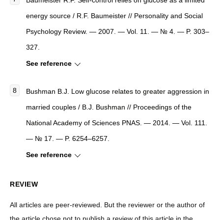
Baumeister R.F.
Self-control relies on glucose as a limited
energy source
/ R.F. Baumeister //
Personality and Social
Psychology Review
. — 2007. — Vol. 11. — № 4. — P. 303–
327.
See reference
Bushman B.J.
Low glucose relates to greater aggression in
married couples
/ B.J. Bushman //
Proceedings of the
National Academy of Sciences PNAS
. — 2014. — Vol. 111.
— № 17. — P. 6254–6257.
See reference
REVIEW
All articles are peer-reviewed. But the reviewer or the author of
the article chose not to publish a review of this article in the